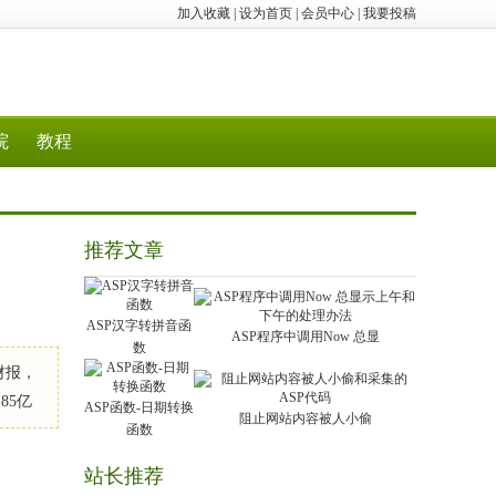
加入收藏
|
设为首页
|
会员中心
|
我要投稿
院
教程
推荐文章
ASP汉字转拼音函
ASP程序中调用Now 总显
数
度财报，
85亿
ASP函数-日期转换
阻止网站内容被人小偷
函数
站长推荐