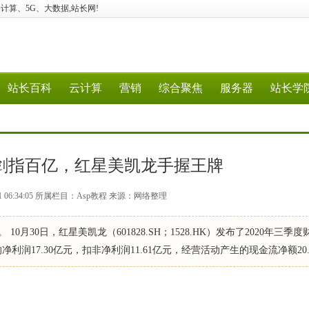
验、云计算、5G、大数据,站长网!
站长百科
云计算
营销
综合聚焦
服务器
站长学
，剑指百亿，红星美凯龙手握王牌
11 06:34:05 所属栏目：Asp教程 来源：网络整理
 10月30日，红星美凯龙（601828.SH；1528.HK）发布了2020年三季
利润17.30亿元，扣非净利润11.61亿元，经营活动产生的现金流净额20.