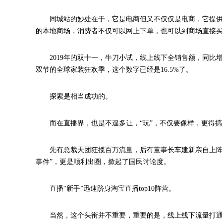
同城站的妙处在于，它是电商但又不仅仅是电商，它提
的本地商场，消费者不仅可以网上下单，也可以到商场直接
2019年的双十一，牛刀小试，线上线下全销售额，同比增长
双节的全球家装狂欢季，这个数字已经是16.5%了。
探索是相当成功的。
而在直播界，也是不遑多让，“玩”，不仅要像样，更得搞
先有总裁天团狂揽百万流量，后有董事长车建新亲自上阵
事件”，更是顺利出圈，掀起了国民讨论度。
直播“新手”迅速跻身淘宝直播top10阵营。
当然，这个头衔并不重要，重要的是，线上线下流量打