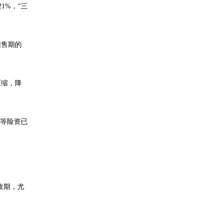
1%，“三
回售期的
压缩，降
寿等险资已
收期，尤