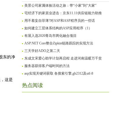
美景公司家属体验活动之旅：带“小家”到“大家”
宅经济下的家居业进击：京东11.11供应链能力助推
用不着妄自菲薄?对ASP和ASP程序员的一些话
如何建立三层体系结构的ASP应用程序（1）
有屋入选2020青岛市两化融合项目
ASP.NET Core整合Zipkin链路跟踪的实现方法
三天学好ADO之第二天
司股东的净
东成文宋爱心助学计划再启程 走进河南温暖万千贫
服务器获得客户端时间的方法
asp实现关键词获取 各搜索引擎,gb2312及utf-8
展，这是
热点阅读