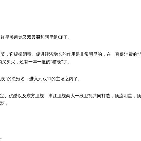
，红星美凯龙又双叒叕和阿里组CP了。
物节，它提振消费、促进经济增长的作用是非常明显的，在一直促消费的“
的买买买，还有一年一度的“猫晚”了。
欢夜”的总冠名，进入到双11的主场之内了。
淘宝、优酷以及东方卫视、浙江卫视两大一线卫视共同打造，顶流明星，
记忆。
角。