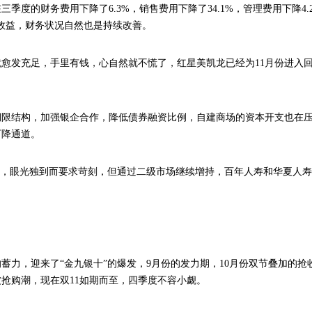
度的财务费用下降了6.3%，销售费用下降了34.1%，管理费用下降4.2
效益，财务状况自然也是持续改善。
愈发充足，手里有钱，心自然就不慌了，红星美凯龙已经为11月份进入
期限结构，加强银企合作，降低债券融资比例，自建商场的资本开支也在
下降通道。
金，眼光独到而要求苛刻，但通过二级市场继续增持，百年人寿和华夏人
蓄力，迎来了“金九银十”的爆发，9月份的发力期，10月份双节叠加的抢
抢购潮，现在双11如期而至，四季度不容小觑。