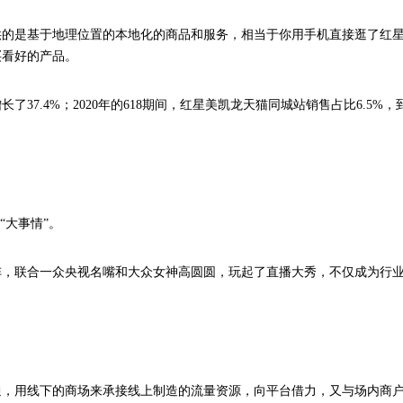
供的是基于地理位置的本地化的商品和服务，相当于你用手机直接逛了红
买看好的产品。
了37.4%；2020年的618期间，红星美凯龙天猫同城站销售占比6.5%，
“大事情”。
，联合一众央视名嘴和大众女神高圆圆，玩起了直播大秀，不仅成为行业
通，用线下的商场来承接线上制造的流量资源，向平台借力，又与场内商