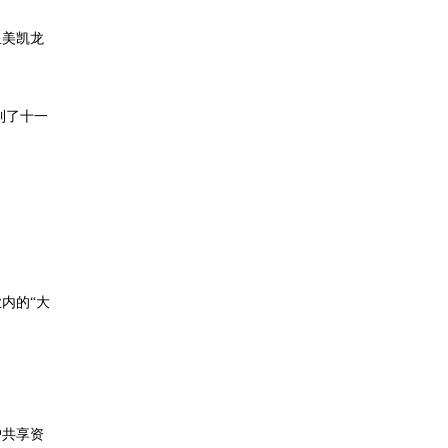
星美凯龙
到了十一
内的“大
户共享资