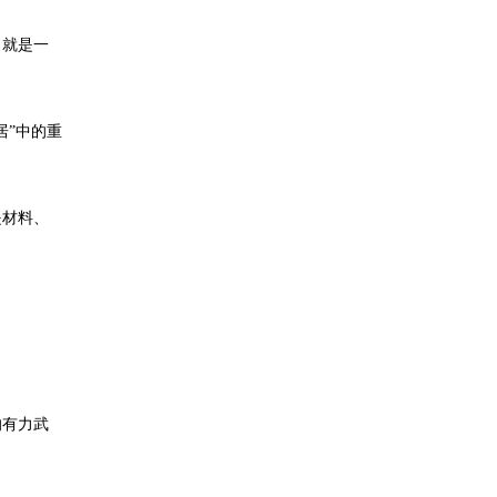
，就是一
居”中的重
是材料、
的有力武