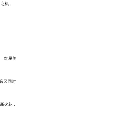
中之机，
上，红星美
声音又同时
革新火花，